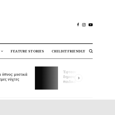
FEATURE STORIES
CHILDITFRIENDLY
Έφτασε η στιγμή να
ι ύπνος: μυστικά
δημιουργήσεις το ιδανικό
εμες νύχτες
παιδικό δωμάτιο;