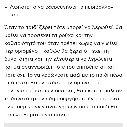
Αφήστε το να εξερευνήσει το περιβάλλον
του
Όταν το παιδί ξέρει πότε μπορεί να λερωθεί, θα
μάθει να προσέχει τα ρούχα και την
καθαριότητά του όταν πρέπει χωρίς να νιώθει
περιορισμένο – καθώς θα ξέρει ότι έχει τη
δυνατότητα και την ελευθερία να λερώνεται
και θα αναγνωρίζει πότε του επιτρέπεται και
πότε όχι. Το να λερώνεστε μαζί με το παιδί πέρα
από το ότι θα ενισχύσει την άμυνα του
οργανισμού και των δυο σας θα έχετε επιπλέον
τη δυνατότητα να δημιουργήσετε ένα υπέροχο
άλμπουμ κοινών αναμνήσεων που το παιδί θα
έχει να θυμάται για πάντα.