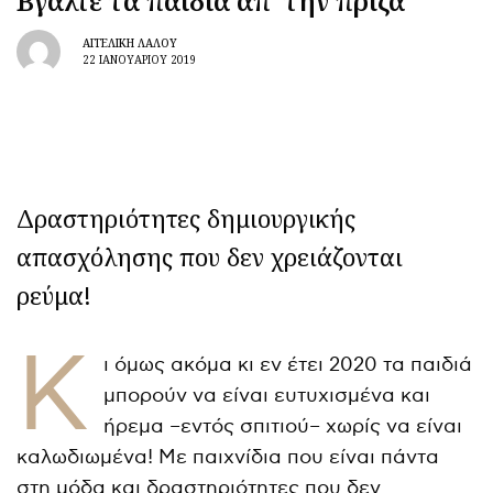
Βγάλτε τα παιδιά απ’ την πρίζα
ΑΓΓΕΛΙΚΉ ΛΆΛΟΥ
22 ΙΑΝΟΥΑΡΊΟΥ 2019
Δραστηριότητες δημιουργικής
απασχόλησης που δεν χρειάζονται
ρεύμα!
Κ
ι όμως ακόμα κι εν έτει 2020 τα παιδιά
μπορούν να είναι ευτυχισμένα και
ήρεμα –εντός σπιτιού– χωρίς να είναι
καλωδιωμένα! Με παιχνίδια που είναι πάντα
στη μόδα και δραστηριότητες που δεν