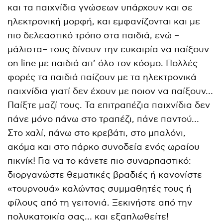
και τα παιχνίδια γνώσεων υπάρχουν και σε
ηλεκτρονική μορφή, και εμφανίζονται και με
πιο δελεαστικό τρόπο στα παιδιά, ενώ –
μάλιστα– τους δίνουν την ευκαιρία να παίξουν
on line με παιδιά απ’ όλο τον κόσμο. Πολλές
φορές τα παιδιά παίζουν με τα ηλεκτρονικά
παιχνίδια γιατί δεν έχουν με ποιον να παίξουν…
Παίξτε μαζί τους. Τα επιτραπέζια παιχνίδια δεν
πάνε μόνο πάνω στο τραπέζι, πάνε παντού…
Στο χαλί, πάνω στο κρεβάτι, στο μπαλόνι,
ακόμα και στο πάρκο συνοδεία ενός ωραίου
πικνίκ! Για να το κάνετε πιο συναρπαστικό:
διοργανώστε θεματικές βραδιές ή κανονίστε
«τουρνουά» καλώντας συμμαθητές τους ή
φίλους από τη γειτονιά. Ξεκινήστε από την
πολυκατοικία σας… και εξαπλωθείτε!