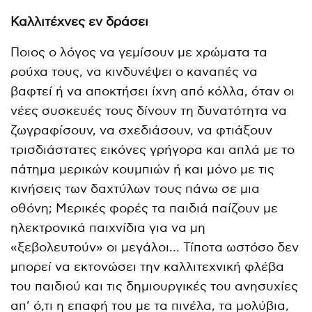
Καλλιτέχνες εν δράσει
Ποιος ο λόγος να γεμίσουν με χρώματα τα
ρούχα τους, να κινδυνέψει ο καναπές να
βαφτεί ή να αποκτήσει ίχνη από κόλλα, όταν οι
νέες συσκευές τους δίνουν τη δυνατότητα να
ζωγραφίσουν, να σχεδιάσουν, να φτιάξουν
τρισδιάστατες εικόνες γρήγορα και απλά με το
πάτημα μερικών κουμπιών ή και μόνο με τις
κινήσεις των δαχτύλων τους πάνω σε μια
οθόνη; Μερικές φορές τα παιδιά παίζουν με
ηλεκτρονικά παιχνίδια για να μη
«ξεβολευτούν» οι μεγάλοι… Τίποτα ωστόσο δεν
μπορεί να εκτονώσει την καλλιτεχνική φλέβα
του παιδιού και τις δημιουργικές του ανησυχίες
απ’ ό,τι η επαφή του με τα πινέλα, τα μολύβια,