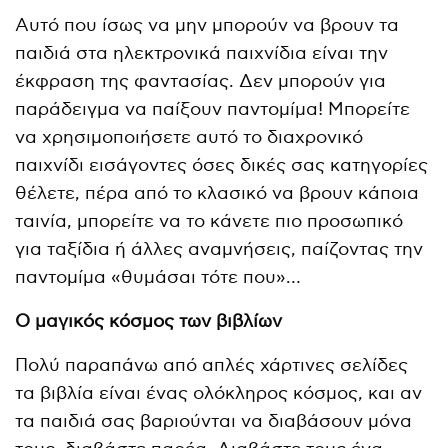
Αυτό που ίσως να μην μπορούν να βρουν τα
παιδιά στα ηλεκτρονικά παιχνίδια είναι την
έκφραση της φαντασίας. Δεν μπορούν για
παράδειγμα να παίξουν παντομίμα! Μπορείτε
να χρησιμοποιήσετε αυτό το διαχρονικό
παιχνίδι εισάγοντες όσες δικές σας κατηγορίες
θέλετε, πέρα από το κλασικό να βρουν κάποια
ταινία, μπορείτε να το κάνετε πιο προσωπικό
για ταξίδια ή άλλες αναμνήσεις, παίζοντας την
παντομίμα «θυμάσαι τότε που»…
Ο μαγικός κόσμος των βιβλίων
Πολύ παραπάνω από απλές χάρτινες σελίδες
τα βιβλία είναι ένας ολόκληρος κόσμος, και αν
τα παιδιά σας βαριούνται να διαβάσουν μόνα