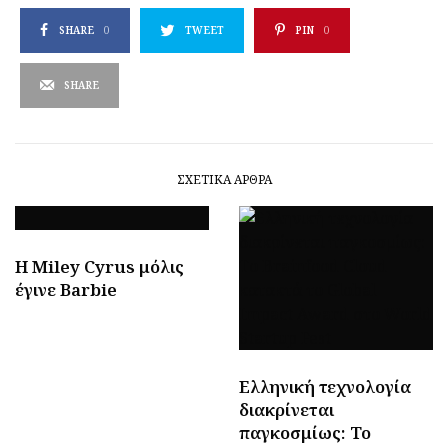
SHARE
0
TWEET
PIN
0
SHARE
ΣΧΕΤΙΚΆ ΆΡΘΡΑ
H Miley Cyrus μόλις
έγινε Barbie
Ελληνική τεχνολογία
διακρίνεται
παγκοσμίως: Το