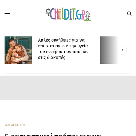
πλές συνήθειες για να
ροστατεύσετε την υγεία
Γιατί τα οκτώ μπορεί
ου εντέρου των παιδιών
είναι τόσο δύσκολη ηλ
τις διακοπές
ΟΙΚΟΓΕΝΕΙΑ