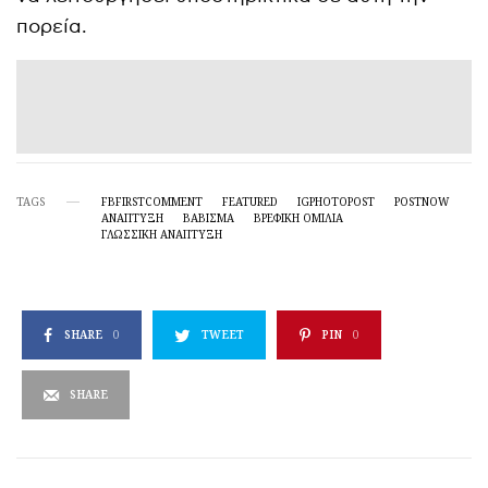
πορεία.
TAGS
FBFIRSTCOMMENT
FEATURED
IGPHOTOPOST
POSTNOW
ΑΝΆΠΤΥΞΗ
ΒΆΒΙΣΜΑ
ΒΡΕΦΙΚΉ ΟΜΙΛΊΑ
ΓΛΩΣΣΙΚΉ ΑΝΆΠΤΥΞΗ
SHARE
0
TWEET
PIN
0
SHARE