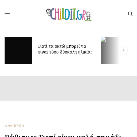
τα οκτώ μπορεί να
Δίδυμα και ύπνος: μυστικ
τόσο δύσκολη ηλικία;
για πιο ήρεμες νύχτες
ΑΝΑΠΤΥΞΗ