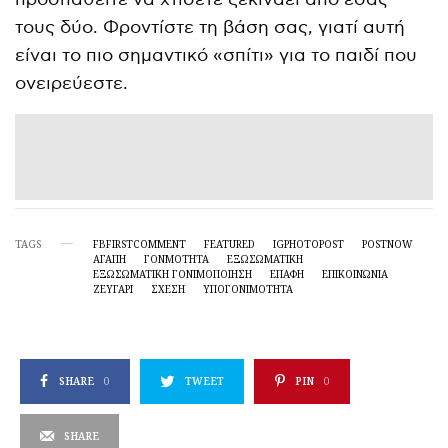
τους δύο. Φροντίστε τη βάση σας, γιατί αυτή
είναι το πιο σημαντικό «σπίτι» για το παιδί που
ονειρεύεστε.
TAGS
FBFIRSTCOMMENT
FEATURED
IGPHOTOPOST
POSTNOW
ΑΓΑΠΗ
ΓΟΝΜΌΤΗΤΑ
ΕΞΩΣΩΜΑΤΙΚΉ
ΕΞΩΣΩΜΑΤΙΚΉ ΓΟΝΙΜΟΠΟΊΗΣΗ
ΕΠΑΦΗ
ΕΠΙΚΟΙΝΩΝΙΑ
ΖΕΥΓΆΡΙ
ΣΧΈΣΗ
ΥΠΟΓΟΝΙΜΌΤΗΤΑ
SHARE
0
TWEET
PIN
0
SHARE