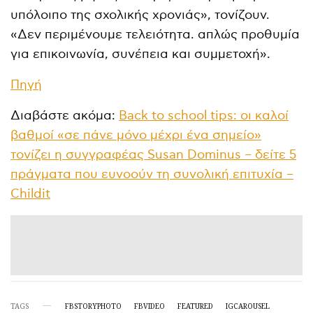
υπόλοιπο της σχολικής χρονιάς», τονίζουν.
«Δεν περιμένουμε τελειότητα. απλώς προθυμία
για επικοινωνία, συνέπεια και συμμετοχή».
Πηγή
Διαβάστε ακόμα:
Back to school tips: οι καλοί
βαθμοί «σε πάνε μόνο μέχρι ένα σημείο»
τονίζει η συγγραφέας Susan Dominus – δείτε 5
πράγματα που ευνοούν τη συνολική επιτυχία –
Childit
TAGS
FBSTORYPHOTO
FBVIDEO
FEATURED
IGCAROUSEL