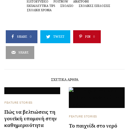
IGSTORYVIDEO
POSTNOW
ΑΝΑΤΡΟΦΉ
ΕΚΠΑΙΔΕΥΤΙΚΆ TIPS
ΣΧΟΛΕΊΟ
ΣΧΟΛΙΚΈΣ ΕΠΙΔΌΣΕΙΣ
ΣΧΟΛΙΚΉ ΧΡΟΝΙΆ
SHARE
0
TWEET
PIN
0
SHARE
ΣΧΕΤΙΚΆ ΆΡΘΡΑ
FEATURE STORIES
Πώς να βελτιώσεις τη
FEATURE STORIES
γονεϊκή υπομονή στην
καθημερινότητα
Το παιχνίδι στο νερό