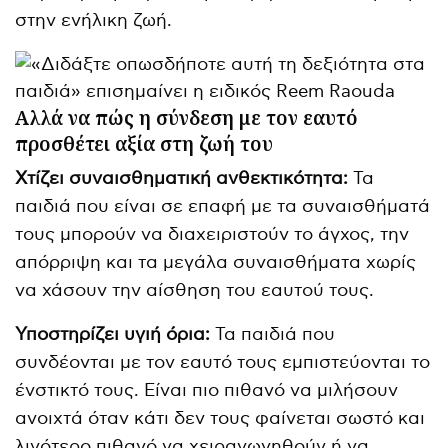
στην ενήλικη ζωή.
Αλλά να πώς η σύνδεση με τον εαυτό
προσθέτει αξία στη ζωή του
Χτίζει συναισθηματική ανθεκτικότητα:
Τα
παιδιά που είναι σε επαφή με τα συναισθήματά
τους μπορούν να διαχειριστούν το άγχος, την
απόρριψη και τα μεγάλα συναισθήματα χωρίς
να χάσουν την αίσθηση του εαυτού τους.
Υποστηρίζει υγιή όρια:
Τα παιδιά που
συνδέονται με τον εαυτό τους εμπιστεύονται το
ένστικτό τους. Είναι πιο πιθανό να μιλήσουν
ανοιχτά όταν κάτι δεν τους φαίνεται σωστό και
λιγότερο πιθανό να χειραγωγηθούν ή να