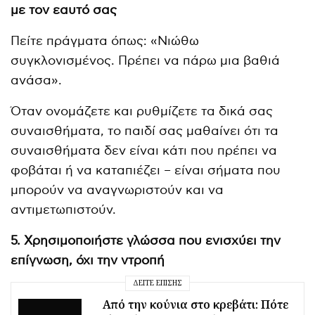
με τον εαυτό σας
Πείτε πράγματα όπως: «Νιώθω
συγκλονισμένος. Πρέπει να πάρω μια βαθιά
ανάσα».
Όταν ονομάζετε και ρυθμίζετε τα δικά σας
συναισθήματα, το παιδί σας μαθαίνει ότι τα
συναισθήματα δεν είναι κάτι που πρέπει να
φοβάται ή να καταπιέζει – είναι σήματα που
μπορούν να αναγνωριστούν και να
αντιμετωπιστούν.
5. Χρησιμοποιήστε γλώσσα που ενισχύει την
επίγνωση, όχι την ντροπή
ΔΕΊΤΕ ΕΠΊΣΗΣ
Από την κούνια στο κρεβάτι: Πότε