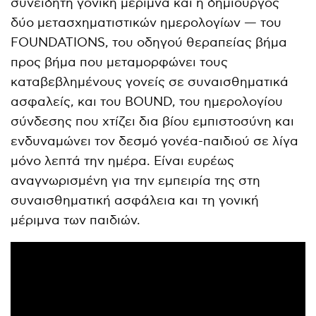
συνειδητή γονική μέριμνα και η δημιουργός
δύο μετασχηματιστικών ημερολογίων — του
FOUNDATIONS, του οδηγού θεραπείας βήμα
προς βήμα που μεταμορφώνει τους
καταβεβλημένους γονείς σε συναισθηματικά
ασφαλείς, και του BOUND, του ημερολογίου
σύνδεσης που χτίζει δια βίου εμπιστοσύνη και
ενδυναμώνει τον δεσμό γονέα-παιδιού σε λίγα
μόνο λεπτά την ημέρα. Είναι ευρέως
αναγνωρισμένη για την εμπειρία της στη
συναισθηματική ασφάλεια και τη γονική
μέριμνα των παιδιών.