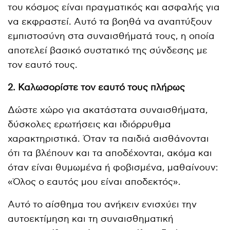
του κόσμος είναι πραγματικός και ασφαλής για
να εκφραστεί. Αυτό τα βοηθά να αναπτύξουν
εμπιστοσύνη στα συναισθήματά τους, η οποία
αποτελεί βασικό συστατικό της σύνδεσης με
τον εαυτό τους.
2. Καλωσορίστε τον εαυτό τους πλήρως
Δώστε χώρο για ακατάστατα συναισθήματα,
δύσκολες ερωτήσεις και ιδιόρρυθμα
χαρακτηριστικά. Όταν τα παιδιά αισθάνονται
ότι τα βλέπουν και τα αποδέχονται, ακόμα και
όταν είναι θυμωμένα ή φοβισμένα, μαθαίνουν:
«Όλος ο εαυτός μου είναι αποδεκτός».
Αυτό το αίσθημα του ανήκειν ενισχύει την
αυτοεκτίμηση και τη συναισθηματική