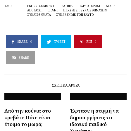
TAGS
FBFIRSTCOMMENT
FEATURED
IGPHOTOPOST
ΑΓΑΠΗ
ΑΠΟΔΟΧΉ
ΕΠΑΦΗ
ΕΠΙΚΎΡΩΣΗ ΣΥΝΑΙΣΘΗΜΆΤΩΝ
ΣΥΝΑΙΣΘΗΜΑΤΑ
ΣΎΝΔΕΣΗ ΜΕ ΤΟΝ ΕΑΥΤΌ
SHARE
0
TWEET
PIN
0
SHARE
ΣΧΕΤΙΚΆ ΆΡΘΡΑ
Από την κούνια στο
Έφτασε η στιγμή να
κρεβάτι: Πότε είναι
δημιουργήσεις το
έτοιμο το μωρό;
ιδανικό παιδικό
δωμάτιο;