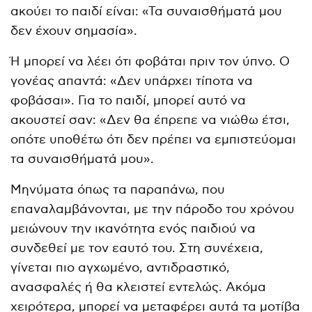
ακούει το παιδί είναι: «Τα συναισθήματά μου
δεν έχουν σημασία».
Ή μπορεί να λέει ότι φοβάται πριν τον ύπνο. Ο
γονέας απαντά: «Δεν υπάρχει τίποτα να
φοβάσαι». Για το παιδί, μπορεί αυτό να
ακουστεί σαν: «Δεν θα έπρεπε να νιώθω έτσι,
οπότε υποθέτω ότι δεν πρέπει να εμπιστεύομαι
τα συναισθήματά μου».
Μηνύματα όπως τα παραπάνω, που
επαναλαμβάνονται, με την πάροδο του χρόνου
μειώνουν την ικανότητα ενός παιδιού να
συνδεθεί με τον εαυτό του. Στη συνέχεια,
γίνεται πιο αγχωμένο, αντιδραστικό,
ανασφαλές ή θα κλειστεί εντελώς. Ακόμα
χειρότερα, μπορεί να μεταφέρει αυτά τα μοτίβα