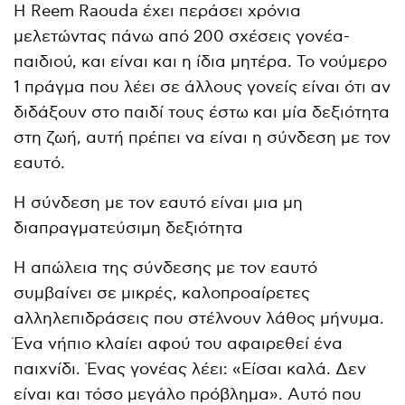
Η Reem Raouda έχει περάσει χρόνια
μελετώντας πάνω από 200 σχέσεις γονέα-
παιδιού, και είναι και η ίδια μητέρα. Το νούμερο
1 πράγμα που λέει σε άλλους γονείς είναι ότι αν
διδάξουν στο παιδί τους έστω και μία δεξιότητα
στη ζωή, αυτή πρέπει να είναι η σύνδεση με τον
εαυτό.
Η σύνδεση με τον εαυτό είναι μια μη
διαπραγματεύσιμη δεξιότητα
Η απώλεια της σύνδεσης με τον εαυτό
συμβαίνει σε μικρές, καλοπροαίρετες
αλληλεπιδράσεις που στέλνουν λάθος μήνυμα.
Ένα νήπιο κλαίει αφού του αφαιρεθεί ένα
παιχνίδι. Ένας γονέας λέει: «Είσαι καλά. Δεν
είναι και τόσο μεγάλο πρόβλημα». Αυτό που