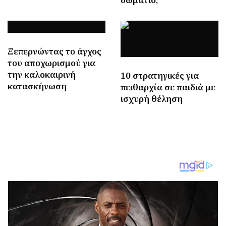
Ξεπερνώντας το άγχος
του αποχωρισμού για
την καλοκαιρινή
10 στρατηγικές για
κατασκήνωση
πειθαρχία σε παιδιά με
ισχυρή θέληση