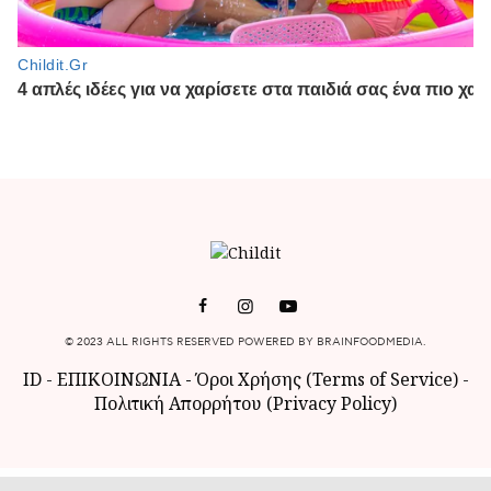
© 2023 ALL RIGHTS RESERVED POWERED BY BRAINFOODMEDIA.
ID
-
ΕΠΙΚΟΙΝΩΝΙΑ
-
Όροι Χρήσης (Terms of Service)
-
Πολιτική Απορρήτου (Privacy Policy)