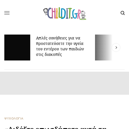
Γιατί τα οκτώ μπορεί να
είναι τόσο δύσκολη ηλικία;
ΨΥΧΟΛΟΓΙΑ