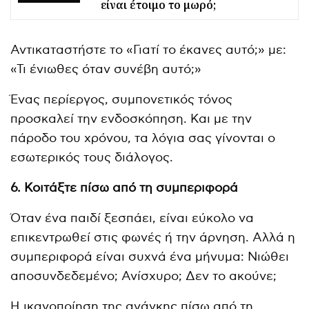
είναι έτοιμο το μωρό;
Αντικαταστήστε το «Γιατί το έκανες αυτό;» με:
«Τι ένιωθες όταν συνέβη αυτό;»
Ένας περίεργος, συμπονετικός τόνος
προσκαλεί την ενδοσκόπηση. Και με την
πάροδο του χρόνου, τα λόγια σας γίνονται ο
εσωτερικός τους διάλογος.
6. Κοιτάξτε πίσω από τη συμπεριφορά
Όταν ένα παιδί ξεσπάει, είναι εύκολο να
επικεντρωθεί στις φωνές ή την άρνηση. Αλλά η
συμπεριφορά είναι συχνά ένα μήνυμα: Νιώθει
αποσυνδεδεμένο; Ανίσχυρο; Δεν το ακούνε;
Η ικανοποίηση της ανάγκης πίσω από τη