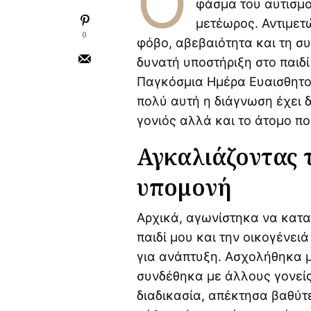
Ό
φάσμα του αυτισμού
Εφηβική ακμή: πώς να
μετέωρος. Αντιμετ
επιλέξετε τη σωστή
0
φόβο, αβεβαιότητα και τη σ
θεραπεία
δυνατή υποστήριξη στο παιδί
Παγκόσμια Ημέρα Ευαισθητοπ
Η δεύτερη εγκυμοσύνη
αλλάζει τον εγκέφαλο με
πολύ αυτή η διάγνωση έχει δ
διαφορετικό τρόπο
γονιός αλλά και το άτομο πο
Γιατί τα οικογενειακά
Αγκαλιάζοντας 
ταξίδια μπορεί να είναι
δύσκολα για παιδιά με
ADHD ή αυτισμό
υπομονή
Οι αόρατες γονεϊκές
ανάγκες πίσω από τις
Αρχικά, αγωνίστηκα να κατα
καθημερινές φράσεις των
παιδί μου και την οικογένει
γονέων
για ανάπτυξη. Ασχολήθηκα 
συνδέθηκα με άλλους γονείς
διαδικασία, απέκτησα βαθύτ