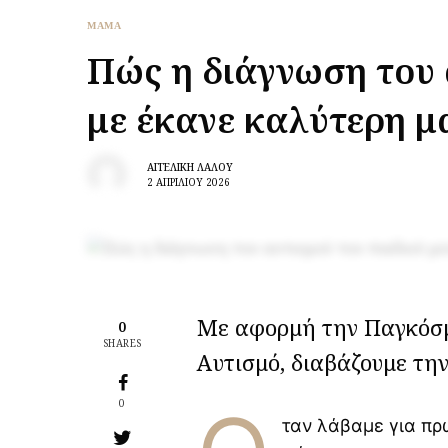
ΜΑΜΑ
Δίδυμα και ύπνος: μυστικά
για πιο ήρεμες νύχτες
Πώς η διάγνωση του 
με έκανε καλύτερη μ
Έφτασε η στιγμή να
δημιουργήσεις το ιδανικό
παιδικό δωμάτιο;
ΑΓΓΕΛΙΚΉ ΛΆΛΟΥ
2 ΑΠΡΙΛΊΟΥ 2026
Μαθήματα κολύμβησης για
βρέφη και πρώιμη κινητική
ανάπτυξη: τι δείχνει νέα
έρευνα
Διεθνής Ημέρα Φιλίας
30/7: Tα οφέλη της φιλίας
Με αφορμή την Παγκόσμ
στην ψυχική υγεία και
0
ανάπτυξη των παιδιών
SHARES
Αυτισμό, διαβάζουμε τη
Ιδέες για καθημερινό
παιχνίδι που υποστηρίζουν
0
την ανάπτυξη του μωρού
ταν λάβαμε για πρώ