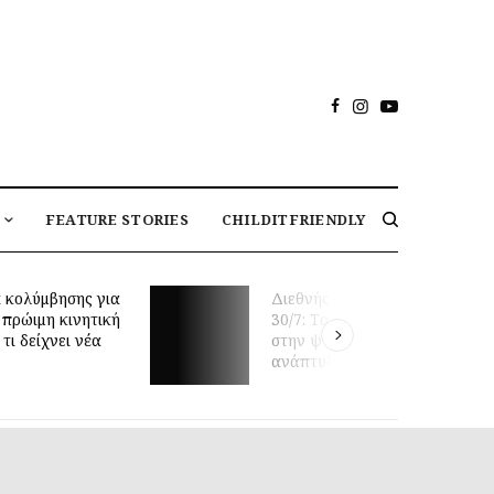
FEATURE STORIES
CHILDITFRIENDLY
 κολύμβησης για
Διεθνής Ημέρα Φιλίας
 πρώιμη κινητική
30/7: Tα οφέλη της φιλίας
τι δείχνει νέα
στην ψυχική υγεία και
ανάπτυξη των παιδιών