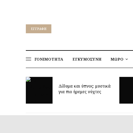
EΓΓΡΑΦΉ
ΓΟΝΙΜΟΤΗΤΑ
ΕΓΚΥΜΟΣΥΝΗ
ΜΩΡΟ
ρεί να
Δίδυμα και ύπνος: μυστικά
η ηλικία;
για πιο ήρεμες νύχτες