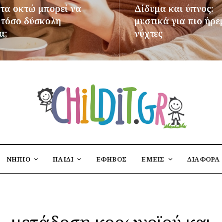
 τα οκτώ μπορεί να
Δίδυμα και ύπνος:
ι τόσο δύσκολη
μυστικά για πιο ήρε
α;
νύχτες
ΌΤΕΡΑ
ΠΕΡΙΣΣΌΤΕΡΑ
ΝΗΠΙΟ
ΠΑΙΔΙ
ΕΦΗΒΟΣ
ΕΜΕΙΣ
ΔΙΑΦΟΡΑ
μετάδοση κορωνοϊού και