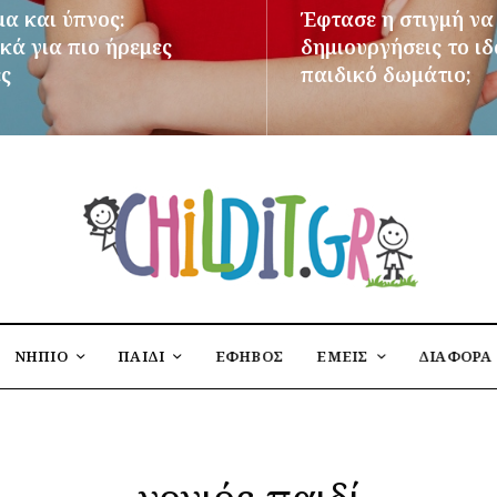
μα και ύπνος:
Έφτασε η στιγμή να
κά για πιο ήρεμες
δημιουργήσεις το ι
ες
παιδικό δωμάτιο;
ΌΤΕΡΑ
ΠΕΡΙΣΣΌΤΕΡΑ
ΝΗΠΙΟ
ΠΑΙΔΙ
ΕΦΗΒΟΣ
ΕΜΕΙΣ
ΔΙΑΦΟΡΑ
γονιός-παιδί